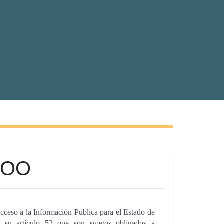
ROO
ceso a la Información Pública para el Estado de
 su artículo 52 que son sujetos obligados a